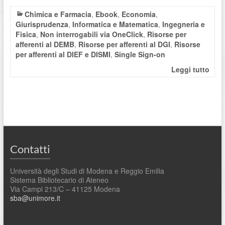
Chimica e Farmacia
,
Ebook
,
Economia
,
Giurisprudenza
,
Informatica e Matematica
,
Ingegneria e
Fisica
,
Non interrogabili via OneClick
,
Risorse per
afferenti al DEMB
,
Risorse per afferenti al DGI
,
Risorse
per afferenti al DIEF e DISMI
,
Single Sign-on
Leggi tutto
Contatti
Università degli Studi di Modena e Reggio Emilia
Sistema Bibliotecario di Ateneo
Via Campi 213/C – 41125 Modena
sba@unimore.it