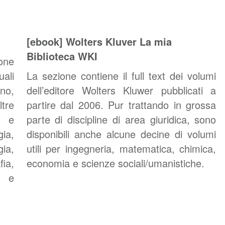
[ebook] Wolters Kluver La mia
Biblioteca WKI
one
ali
La sezione contiene il full text dei volumi
ino,
dell’editore Wolters Kluwer pubblicati a
ltre
partire dal 2006. Pur trattando in grossa
e e
parte di discipline di area giuridica, sono
gia,
disponibili anche alcune decine di volumi
ia,
utili per ingegneria, matematica, chimica,
ia,
economia e scienze sociali/umanistiche.
s e