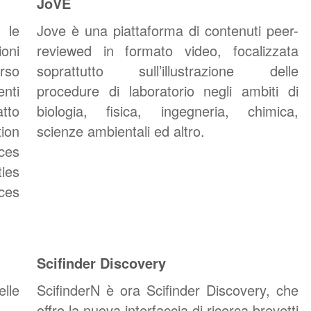
JoVE
 le
Jove è una piattaforma di contenuti peer-
ioni
reviewed in formato video, focalizzata
erso
soprattutto sull’illustrazione delle
nti
procedure di laboratorio negli ambiti di
atto
biologia, fisica, ingegneria, chimica,
ion
scienze ambientali ed altro.
ces
ies
ces
Scifinder Discovery
lle
ScifinderN è ora Scifinder Discovery, che
offre la nuova interfaccia di ricerca brevetti