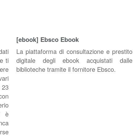
[ebook] Ebsco Ebook
ati
La piattaforma di consultazione e prestito
e ti
digitale degli ebook acquistati dalle
dere
biblioteche tramite il fornitore Ebsco.
vari
 23
 con
rio
i è
nca
orse