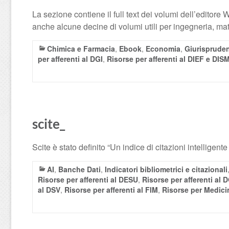
La sezione contiene il full text dei volumi dell’editore 
anche alcune decine di volumi utili per ingegneria, m
Chimica e Farmacia
,
Ebook
,
Economia
,
Giurisprude
per afferenti al DGI
,
Risorse per afferenti al DIEF e DISM
scite_
Scite è stato definito “Un indice di citazioni intelligente
AI
,
Banche Dati
,
Indicatori bibliometrici e citazionali
Risorse per afferenti al DESU
,
Risorse per afferenti al D
al DSV
,
Risorse per afferenti al FIM
,
Risorse per Medici