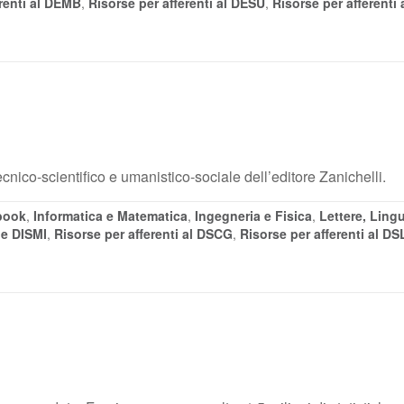
erenti al DEMB
,
Risorse per afferenti al DESU
,
Risorse per afferenti 
ecnico-scientifico e umanistico-sociale dell’editore Zanichelli.
book
,
Informatica e Matematica
,
Ingegneria e Fisica
,
Lettere, Lingu
 e DISMI
,
Risorse per afferenti al DSCG
,
Risorse per afferenti al D