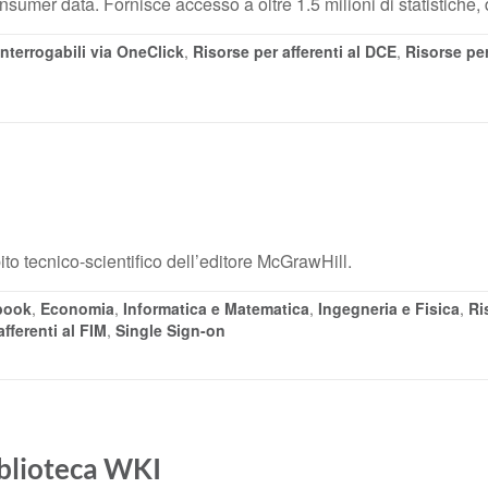
nsumer data. Fornisce accesso a oltre 1.5 milioni di statistiche, d
nterrogabili via OneClick
,
Risorse per afferenti al DCE
,
Risorse per
ito tecnico-scientifico dell’editore McGrawHill.
book
,
Economia
,
Informatica e Matematica
,
Ingegneria e Fisica
,
Ri
fferenti al FIM
,
Single Sign-on
iblioteca WKI