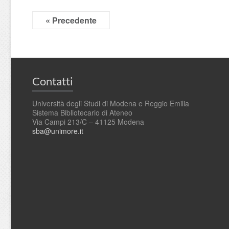
« Precedente
Contatti
Università degli Studi di Modena e Reggio Emilia
Sistema Bibliotecario di Ateneo
Via Campi 213/C – 41125 Modena
sba@unimore.it