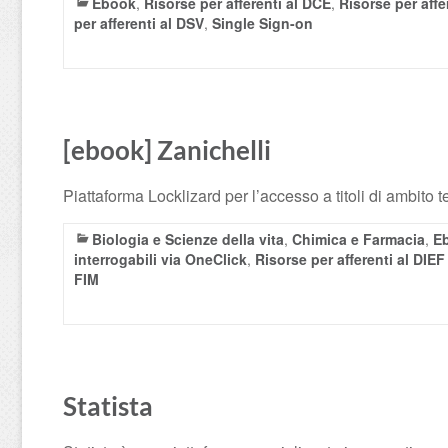
Ebook
,
Risorse per afferenti al DCE
,
Risorse per aff
per afferenti al DSV
,
Single Sign-on
[ebook] Zanichelli
Piattaforma Locklizard per l’accesso a titoli di ambito t
Biologia e Scienze della vita
,
Chimica e Farmacia
,
E
interrogabili via OneClick
,
Risorse per afferenti al DIEF
FIM
Statista