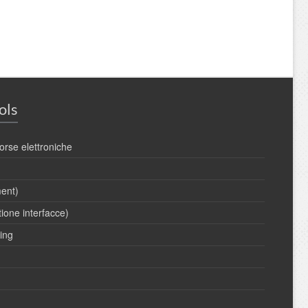
ols
orse elettroniche
ent)
one interfacce)
ing