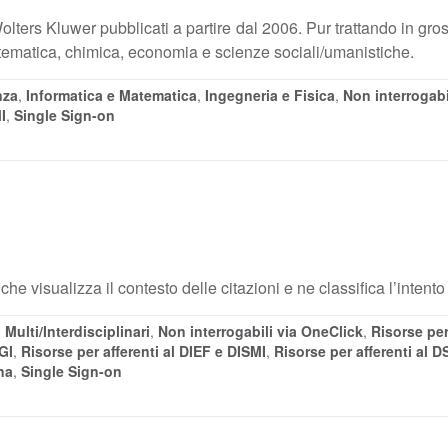
Wolters Kluwer pubblicati a partire dal 2006. Pur trattando in gros
atematica, chimica, economia e scienze sociali/umanistiche.
nza
,
Informatica e Matematica
,
Ingegneria e Fisica
,
Non interrogabi
I
,
Single Sign-on
 che visualizza il contesto delle citazioni e ne classifica l’intento
,
Multi/Interdisciplinari
,
Non interrogabili via OneClick
,
Risorse per
GI
,
Risorse per afferenti al DIEF e DISMI
,
Risorse per afferenti al 
na
,
Single Sign-on