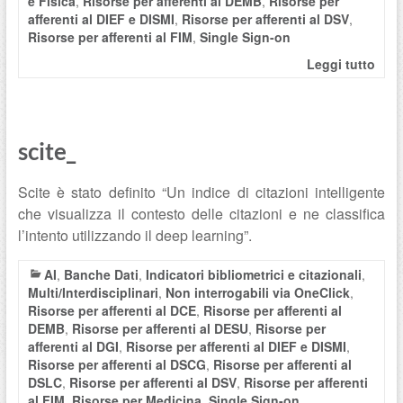
e Fisica
,
Risorse per afferenti al DEMB
,
Risorse per
afferenti al DIEF e DISMI
,
Risorse per afferenti al DSV
,
Risorse per afferenti al FIM
,
Single Sign-on
Leggi tutto
scite_
Scite è stato definito “Un indice di citazioni intelligente
che visualizza il contesto delle citazioni e ne classifica
l’intento utilizzando il deep learning”.
AI
,
Banche Dati
,
Indicatori bibliometrici e citazionali
,
Multi/Interdisciplinari
,
Non interrogabili via OneClick
,
Risorse per afferenti al DCE
,
Risorse per afferenti al
DEMB
,
Risorse per afferenti al DESU
,
Risorse per
afferenti al DGI
,
Risorse per afferenti al DIEF e DISMI
,
Risorse per afferenti al DSCG
,
Risorse per afferenti al
DSLC
,
Risorse per afferenti al DSV
,
Risorse per afferenti
al FIM
,
Risorse per Medicina
,
Single Sign-on